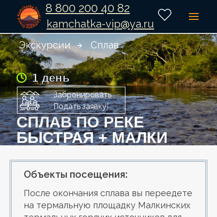
8 800 200 40 82
kamchatka-vip@ya.ru
Экскурсии
Сплав
1 день
Забронировать
Подать зая
|
СПЛАВ ПО РЕКЕ
БЫСТРАЯ + МАЛКИ
Объекты посещения:
После окончания сплава вы переедете
на термальную площадку Малкинских