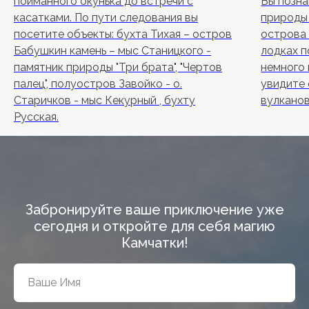
пойманного окунька до встречи с
Вы позна
касатками. По пути следования вы
природы 
посетите объекты: бухта Тихая – остров
острова 
Бабушкин камень – мыс Станицкого -
лодках п
памятник природы "Три брата", "Чертов
немного 
палец", полуостров Завойко - о.
увидите
Старичков - мыс Кекурный , бухту
вулканов
Русская.
Забронируйте ваше приключение уже
сегодня и откройте для себя магию
Камчатки!