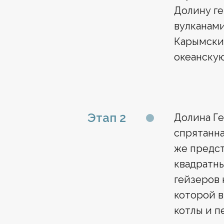
Долину ге
вулканами
Карымский
океанскую
Этап 2
Долина Ге
спрятанна
же предст
квадратны
гейзеров 
которой в
котлы и п