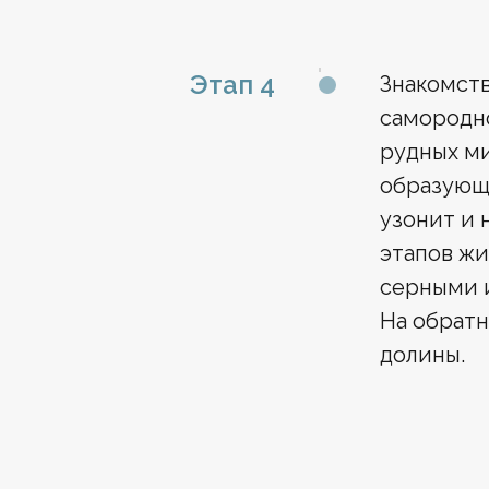
Этап 4
Знакомств
самородно
рудных ми
образующи
узонит и 
этапов жи
серными и
На обратн
долины.