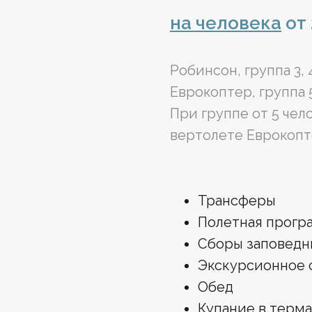
на человека
от 
Робинсон, группа 3, 
Еврокоптер, группа 5
При группе от 5 чел
вертолете Еврокопт
Трансферы
Полетная прогр
Сборы заповедн
Экскурсионное
Обед
Купание в терм