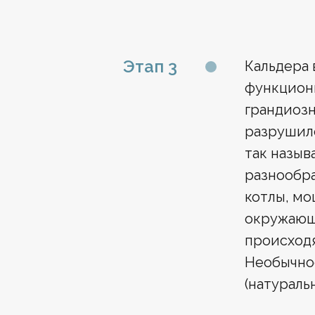
Этап 3
Кальдера 
функциони
грандиозн
разрушилс
так назыв
разнообра
котлы, мо
окружающи
происход
Необычнос
(натураль