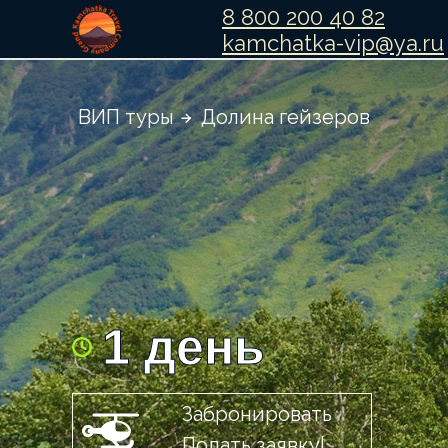
8 800 200 40 82
kamchatka-vip@ya.ru
ВИП туры
Долина гейзеров
1 день
Забронировать
Задать
|