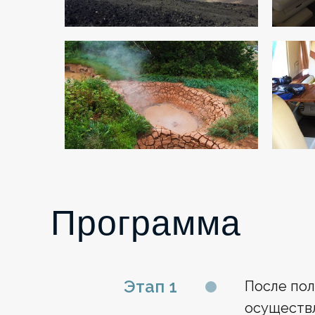
Программа
Этап 1
После пол
осуществл