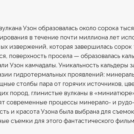
вулкана Узон образовалась около сорока тыся
рования в течение почти миллиона лет испо
ых извержений, которая завершилась сорок т
я, поверхность просела — образовалась каль
али Узон камчадалы. Уникальность кальдеры 
зии гидротермальных проявлений: минераль
щные столбы пара от горячих источников, цв
х пород, глинистые вулканы в «миниатюре». 
ят современные процессы минерало- и рудо-
ть и красота Узона была выбрана для съемо
ные съемки для этого фантастического фильм