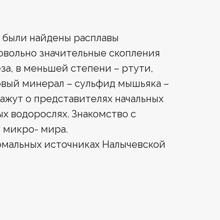
х были найдены расплавы
овольно значительные скопления
за, в меньшей степени – ртути,
овый минерал – сульфид мышьяка –
ажут о представителях начальных
ых водорослях. Знакомство с
 микро- мира.
рмальных источниках Налычевской