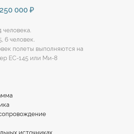
250 000 ₽
4 человека.
, 6 человек.
овек полеты выполняются на
ер ЕС-145 или Ми-8
амма
ика
 сопровождение
альных источниках